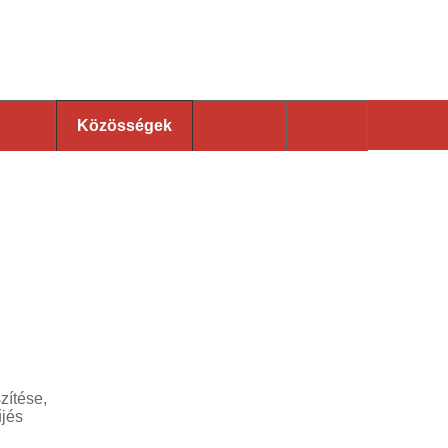
 Katolikus Plébánia
Fíliák
Közösségek
Galéria
Hírek
Mécses
Antióchia
Szt. Imre Kórus
Házashétvége
B
Magvető
Cursillo
Neokatekumenatus
Szeretetláng
zítése,
űjés