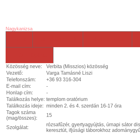
laser
Jézus Szíve Római
pointers
high
powered
Nagykanizsa
laser
green
laser
blue
Home
Bemutatkozunk
Plébániahivatal
laser
pointer
viridian
EFOP Pályázat
laser
laser
pointer for
Közösség neve:
Verbita (Misszios) közösség
cats
laser
Vezető:
Varga Tamásné Liszi
pointer
Telefonszám:
+36 93 316-304
pen
most
E-mail cím:
-
powerful
Honlap cím:
-
laser
laser
pointer
Találkozás helye:
templom oratórium
pen
laser
Találkozás ideje:
minden 2. és 4. szerdán 16-17 óra
pointers
green
Tagok száma
15
laser
(mag/összes):
viridian
laser
most
rózsafűzér, gyertyagyújtás, úrnapi sátor dis
Szolgálat:
keresztút, ifjúsági táborokhoz adománygy
powerful
laser
high