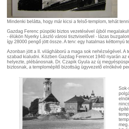
Mindenki belátta, hogy már kicsi a felső-templom, tehát tenni
Gazdag Ferenc püspöki biztos vezetésével újból megalakult 
- élükön Nyerky László városi tisztviselővel - lázas buzga
így 28000 pengő jött össze. A terv: egy hatalmas kéttornyú 
Azonban jött a II. világháború a maga sok nehézségével. 
szabad kialudni. Közben Gazdag Ferencet 1940 nyarán a
helyezte, plébánosnak. Dr. Czapik Gyula az új megyéspüspö
biztosnak, a templomépítő bizottság ügyvezető elnökévé ped
Sok-s
polgá
elnök
ninc
építé
templ
temp
meg.