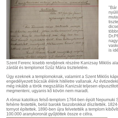
powered
"
Bár 
laser
blue
nyúli
laser
muta
pointer
laser
tiszt
pointer for
dics
cats
laser
többn
pointer
Dr.P
pen
laser
nagyk
pointers
green
vask
laser
viridian
is id
laser
laser
pointer
Szent Ferenc kisebb rendjének részére Kanizsay Miklós ala
pen
high
zárdát és templomot Szűz Mária tiszteletére.
powered
laser
blue
Úgy ezeknek a templomoknak, valamint a Szent Miklós kápol
engedélyezett búcsúk élénk hitéletre vallanak. Az évtizedeki
laser
még inkább a török megszállás Kanizsát teljesen elpusztíto
pointer
lazer
megmenteni, ugyanis kő kövön nem maradt.
pointer
high
powered
A római katolikus felső-templom 1764-ben épült Nepumuki Sz
laser
fehérre festették, belül barokk faszobrokkal díszítették. 1
pointer
diode
tornyot építettek. 1890-ben újra felvetették a templom kibőví
laser
100.000 aranykoronát gyűjtöttek össze e célra.