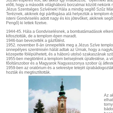
József esperes volt, aki akkor így imádkozott: "Gyermeki alá
előtt, hogy a második világháború borzalmai között nekün
Jézus Szentséges Szívének! Hála a mindig segítő Szűz Mári
Teréznek, akiknek égi pártfogása alá helyeztük a templom épí
isteni Gondviselés adott nagy és kis jótevőket, akiknek seg
Pengő) ki lettek fizetve.
1944-45. Hála a Gondviselésnek, a bombatámadások elkerül
kifosztották, de a templom épen maradt.
1946-ban bevezették a gázfűtést.
1952. november 8-án ünnepelték meg a Jézus Szíve templom
ünnepélyes szentmisén hálát adtak az Úrnak, hogy a nagyk
közepette fölépülhetett, és a háború utolsó szakaszának szö
1955-ben megtörtént a templom belsejének újrafestése, a vi
főoltárszobor és a Magyarok Nagyasszonya szobor új átfesté
1959-ben az oratórium és a sekrestye tetejét újrabádogozták
hozták és megtisztították.
Az a
elha
torny
bádog