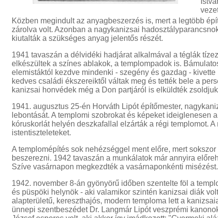
Istv
veze
Közben megindult az anyagbeszerzés is, mert a legtöbb épí
zárolva volt. Azonban a nagykanizsai hadosztályparancsno
kiutalták a szükséges anyag jelentős részét.
1941 tavaszán a délvidéki hadjárat alkalmával a téglák tízez
elkészültek a színes ablakok, a templompadok is. Bámulato
elemistáktól kezdve mindenki - szegény és gazdag - kivette r
kedves családi ékszereiktől váltak meg és tették bele a per
kanizsai honvédek még a Don partjáról is elküldték zsoldjuk
1941. augusztus 25-én Horváth Lipót építőmester, nagykaniz
lebontását. A templomi szobrokat és képeket ideiglenesen 
kóruskorlát helyén deszkafallal elzárták a régi templomot.
istentiszteleteket.
A templomépítés sok nehézséggel ment előre, mert sokszor mé
beszerezni. 1942 tavaszán a munkálatok már annyira előre
Szíve vasárnapon megkezdték a vasárnaponkénti misézést.
1942. november 8-án gyönyörű időben szentelte föl a temp
és püspöki helynök - aki valamikor szintén kanizsai diák vol
alapterületű, kereszthajós, modern temploma lett a kanizsa
ünnepi szentbeszédet Dr. Langmár Lipót veszprémi kanono