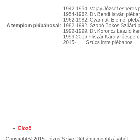
1942-1954. Vajay József esperes 
1954-1962. Dr. Bendi István plébá
1962-1982. Gyarmati Elemér pléb
A templom plébánosai:
1982-1992. Szabó Bakos Szilárd p
1992-1999. Dr. Koroncz László ka
1999-2015 Fliszár Károly főespere
2015- Szűcs Imre plébános
Előző
Copyright © 2015. Jézus Szíve Plébánia megbízásából