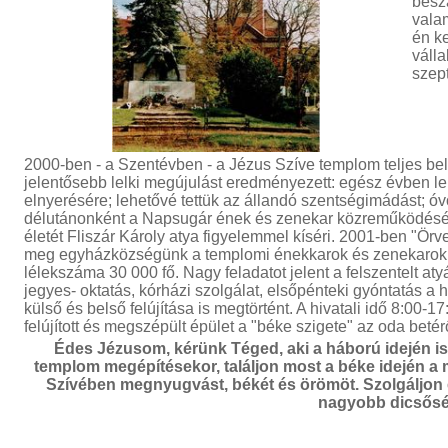
besza
valam
én ke
váll
szept
2000-ben - a Szentévben - a Jézus Szíve templom teljes bels
jelentősebb lelki megújulást eredményezett: egész évben l
elnyerésére; lehetővé tettük az állandó szentségimádást; 
délutánonként a Napsugár ének és zenekar közreműködésév
életét Fliszár Károly atya figyelemmel kíséri. 2001-ben "Örve
meg egyházközségünk a templomi énekkarok és zenekarok
lélekszáma 30 000 fő. Nagy feladatot jelent a felszentelt atyá
jegyes- oktatás, kórházi szolgálat, elsőpénteki gyóntatás a
külső és belső felújítása is megtörtént. A hivatali idő 8:00-17
felújított és megszépült épület a "béke szigete" az oda beté
Édes Jézusom, kérünk Téged, aki a háború idején is 
templom megépítésekor, találjon most a béke idején a
Szívében megnyugvást, békét és örömöt. Szolgáljon e
nagyobb dicsősé