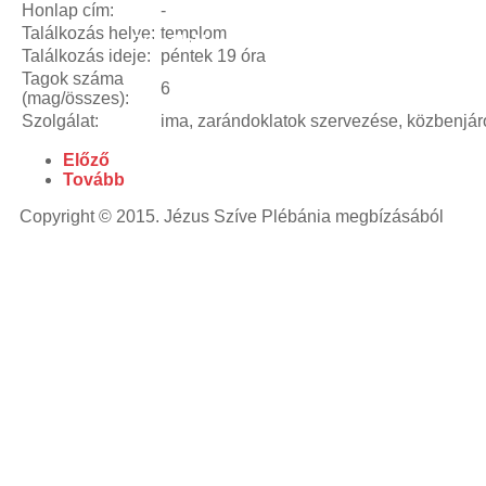
powered
Honlap cím:
-
laser
blue
Találkozás helye:
templom
Cursillo
Neokatekumenatus
Szeretetláng
laser
Találkozás ideje:
péntek 19 óra
pointer
laser
Tagok száma
6
pointer for
(mag/összes):
cats
laser
Szolgálat:
ima, zarándoklatok szervezése, közbenjár
pointer
Előző
pen
laser
Tovább
pointers
green
laser
viridian
Copyright © 2015. Jézus Szíve Plébánia megbízásából
laser
laser
pointer
pen
high
powered
laser
blue
laser
pointer
lazer
pointer
high
powered
laser
pointer
diode
laser