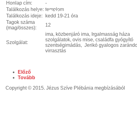
powered
Honlap cím:
-
laser
blue
Találkozás helye:
templom
Cursillo
Neokatekumenatus
Szeretetláng
laser
Találkozás ideje:
kedd 19-21 óra
pointer
laser
Tagok száma
12
pointer for
(mag/összes):
cats
laser
ima, közbenjáró ima, Irgalmasság háza
pointer
szolgálatok, ovis mise, családfa gyógyító
Szolgálat:
szentségimádás, Jerikó gyalogos zarándo
pen
laser
virrasztás
pointers
green
laser
viridian
laser
laser
pointer
Előző
pen
high
Tovább
powered
Copyright © 2015. Jézus Szíve Plébánia megbízásából
laser
blue
laser
pointer
lazer
pointer
high
powered
laser
pointer
diode
laser