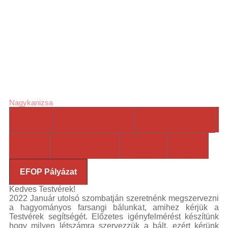
laser
Jézus Szíve
pointers
high
powered
Római Katolikus
laser
green
laser
blue
laser
Plébánia
pointer
viridian
laser
laser
pointer for
Nagykanizsa
cats
laser
Home
Bemutatkozunk
Plébániahivatal
pointer
pen
most
powerful
Fíliák
Közösségek
Galéria
Hírek
laser
laser
pointer
pen
laser
EFOP Pályázat
pointers
green
Kedves Testvérek!
laser
viridian
2022 Január utolsó szombatján szeretnénk megszervezni
laser
most
a hagyományos farsangi bálunkat, amihez kérjük a
powerful
Testvérek segítségét. Előzetes igényfelmérést készítünk
laser
high
hogy milyen létszámra szervezzük a bált, ezért kérünk