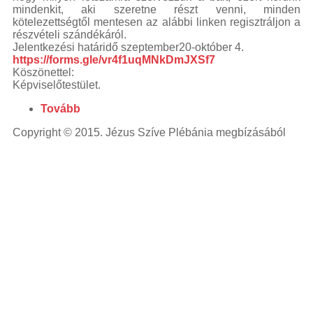
powered
mindenkit, aki szeretne részt venni, minden
laser
blue
kötelezettségtől mentesen az alábbi linken regisztráljon a
laser
részvételi szándékáról.
Jelentkezési határidő szeptember20-október 4.
pointer
laser
https://forms.gle/vr4f1uqMNkDmJXSf7
pointer for
Köszönettel:
cats
laser
Képviselőtestület.
pointer
pen
laser
Tovább
pointers
green
laser
Copyright © 2015. Jézus Szíve Plébánia megbízásából
viridian
laser
laser
pointer
pen
high
powered
laser
blue
laser
pointer
lazer
pointer
high
powered
laser
pointer
diode
laser