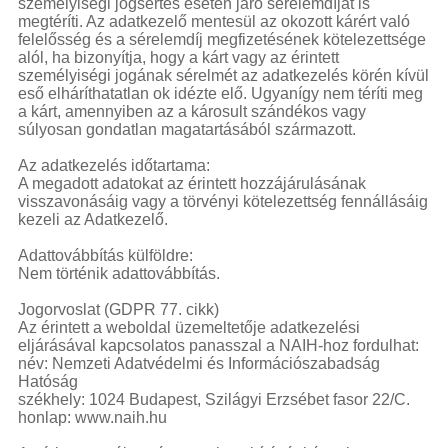
személyiségi jogsértés esetén járó sérelemdíjat is
megtéríti. Az adatkezelő mentesül az okozott kárért való
felelősség és a sérelemdíj megfizetésének kötelezettsége
alól, ha bizonyítja, hogy a kárt vagy az érintett
személyiségi jogának sérelmét az adatkezelés körén kívül
eső elháríthatatlan ok idézte elő. Ugyanígy nem téríti meg
a kárt, amennyiben az a károsult szándékos vagy
súlyosan gondatlan magatartásából származott.
Az adatkezelés időtartama:
A megadott adatokat az érintett hozzájárulásának
visszavonásáig vagy a törvényi kötelezettség fennállásáig
kezeli az Adatkezelő.
Adattovábbítás külföldre:
Nem történik adattovábbítás.
Jogorvoslat (GDPR 77. cikk)
Az érintett a weboldal üzemeltetője adatkezelési
eljárásával kapcsolatos panasszal a NAIH-hoz fordulhat:
név: Nemzeti Adatvédelmi és Információszabadság
Hatóság
székhely: 1024 Budapest, Szilágyi Erzsébet fasor 22/C.
honlap: www.naih.hu