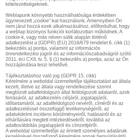
powered
kötelezettségeknek.
laser
blue
laser
Weblapunk könnyebb használhatósága érdekében
úgynevezett „cookie”-kat használunk. Amennyiben Ön
pointer
laser
nem járul hozzá ezek alkalmazásához, előfordulhat, hogy
pointer for
a weblap bizonyos funkciói korlátozottan működnek. A
cats
laser
cookie-k, vagy más néven sütik alapján történő
pointer
adatkezelést a (GDPR) (EU) 2016/679 rendelet 6. cikk (1)
pen
laser
bekezdés a) pontja, valamint az információs
pointers
green
önrendelkezési jogról és az információszabadságról szóló
laser
viridian
2011. éci CXII. tv. 5. § (1) bekezdés a) pontja, azaz az Ön
laser
laser
hozzájárulása teszi lehetővé.
pointer
Tájékoztatáshoz való jog (GDPR 15. cikk)
pen
high
Kérelmére a weboldal üzemeltetője tájékoztatást ad általa
powered
kezelt, illetve az általa vagy rendelkezése szerint
laser
blue
megbízott adatfeldolgozó által feldolgozott adatairól, azok
laser
forrásáról, az adatkezelés céljáról, jogalapjáról,
pointer
lazer
időtartamáról, az adatfeldolgozó nevéről, címéről és az
pointer
high
adatkezeléssel összefüggő tevékenységéről, az
powered
adatvédelmi incidens körülményeiről, hatásairól és az
laser
elhárítására megtett intézkedésekről, továbbá az
pointer
adattovábbítás jogalapjáról és címzettjéről.
diode
A weboldal üzemeltetője az érintett személyes adatának
laser
kezelésével összefüggő kérelmére annak benyújtásától