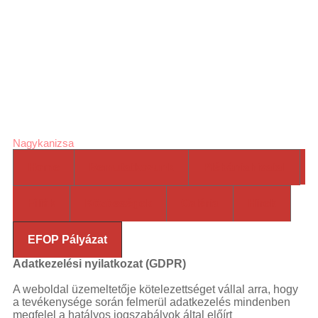
laser
Jézus Szíve
pointers
high
powered
Római Katolikus
laser
green
laser
blue
laser
Plébánia
pointer
viridian
laser
laser
pointer for
Nagykanizsa
cats
laser
Home
Bemutatkozunk
Plébániahivatal
pointer
pen
most
powerful
Fíliák
Közösségek
Galéria
Hírek
laser
laser
pointer
pen
laser
EFOP Pályázat
pointers
green
Adatkezelési nyilatkozat (GDPR)
laser
viridian
laser
most
A weboldal üzemeltetője kötelezettséget vállal arra, hogy
powerful
a tevékenysége során felmerül adatkezelés mindenben
laser
high
megfelel a hatályos jogszabályok által előírt