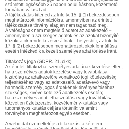
számított legkésőbb 25 napon belül írásban, közérthető
formában választ ad.
A tájékoztatás kiterjed az Info tv. 15. § (1) bekezdésében
meghatározott információkra, amennyiben az érintett
tájékoztatása törvény alapján nem tagadható meg.
A valóságnak nem megfelelő adatot az adatkezelő –
amennyiben a szükséges adatok és az azokat bizonyító
közokiratok rendelkezésre állnak – helyesbíti, az Info tv.
17. § (2) bekezdésében meghatározott okok fennállása
esetén intézkedik a kezelt személyes adat törlése iránt.
Tiltakozás joga (GDPR. 21. cikk)
Az érintett tiltakozhat személyes adatának kezelése ellen,
ha a személyes adatok kezelése vagy továbbítása
kizárólag az adatkezelőre vonatkozó jogi kötelezettség
teljesítéséhez vagy az adatkezelő, adatátvevő vagy
harmadik személy jogos érdekének érvényesítéséhez
szükséges, kivéve kötelező adatkezelés esetén;
ha a személyes adat felhasználása vagy továbbítása
közvetlen üzletszerzés, közvélemény-kutatás vagy
tudományos kutatás céljára történik; valamint
törvényben meghatározott egyéb esetben.
A weboldal üzemeltetője a tiltakozást a kérelem
benyújtásától számított legrövidebb időn belül, de