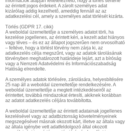
információk alapján feltételezhető, hogy a törlés sértené
az érintett jogos érdekeit. A zárolt személyes adat
kizárólag addig kezelhető, ameddig fennáll az az
adatkezelési cél, amely a személyes adat törlését kizárta.
Törlés (GDPR 17. cikk)
A weboldal üzemeltetője a személyes adatot törli, ha
kezelése jogellenes, az érintett kéri, a kezelt adat hiányos
vagy téves – és ez az állapot jogszerűen nem orvosolható
– feltéve, hogy a törlést törvény nem zárja ki, az
adatkezelés célja megszűnt, vagy az adatok tárolásának
törvényben meghatározott határideje lejárt, azt a bíróság
vagy a Nemzeti Adatvédelmi és Információszabadság
Hatóság elrendelte.
A személyes adatok törlésére, zárolására, helyesbítésére
25 nap áll a weboldal üzemeltetője rendelkezésére. A
weboldal üzemeltetője a megtett intézkedéseiről az
érintettet, továbbá mindazokat értesíti, akiknek korábban
az adatot adatkezelés céljára továbbította.
A weboldal üzemeltetője az érintett adatainak jogellenes
kezelésével vagy az adatbiztonság követelményeinek
megszegésével másnak okozott kárt, illetve az általa vagy
az általa igénybe vett adatfeldolgozó által okozott