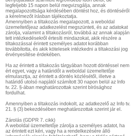
legfeljebb 15 napon belül megvizsgálja, annak
megalapozottsága kérdésében döntést hoz, és döntéséről
a kérelmezőt írásban tájékoztatja.
Amennyiben a tiltakozás megalapozott, a weboldal
üzemeltetőjeaz adatkezelést megszünteti, és az adatokat
zárolja, valamint a tiltakozásról, továbbá az annak alapján
tett intézkedésekről értesíti mindazokat, akik részére a
tiltakozással érintett személyes adatot korábban
továbbította, és akik kötelesek intézkedni a tiltakozási jog
érvényesítése érdekében.
Ha az érintett a tiltakozás tárgyában hozott döntéssel nem
ért egyet, vagy a határidőt a weboldal üzemeltetője
elmulasztja, az érintett a döntés közlésétől, illetve a
határidő utolsó napjától számított 30 napon belül az Info
tv. 22. §-ában meghatározottak szerint bírósághoz
fordulhat.
Amennyiben a tiltakozás indokolt, az adatkezelő az Info tv.
21. § (3) bekezdésében meghatározottak szerint jár el.
Zárolás (GDPR 7. cikk)
A weboldal üzemeltetője zárolja a személyes adatot, ha
az érintett ezt kéri, vagy ha a rendelkezésére álló